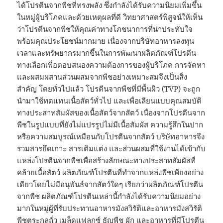
ได้โปรตีนจากพืชที่ทรงพลัง ซึ่งกำลังได้รับความนิยมเพิ่มขึ้น
ในหมู่ผู้บริโภคและด้วยเหตุผลที่ดี วิทยาศาสตร์พิสูจน์ให้เห็น
ว่าโปรตีนจากพืชให้คุณค่าทางโภชนาการที่น่าประทับใจ
พร้อมคุณประโยชน์มากมาย เนื่องจากบริษัทอาหารลงทุน
เวลาและทรัพยากรมากขึ้นในการพัฒนาผลิตภัณฑ์โปรตีน
ทางเลือกเพื่อตอบสนองความต้องการของผู้บริโภค การจัดหา
และผสมผสานส่วนผสมจากพืชอย่างเหมาะสมจึงเป็นสิ่ง
สำคัญ โดยทั่วไปแล้ว โปรตีนจากพืชที่มีพื้นผิว (TVP) จะถูก
นำมาใช้ทดแทนเนื้อสัตว์ทั่วไป และเพื่อเลียนแบบคุณสมบัติ
ทางประสาทสัมผัสของเนื้อสัตว์จากสัตว์ เนื่องจากโปรตีนจาก
พืชในรูปแบบที่ยังไม่แปรรูปไม่มีเนื้อสัมผัส ความรู้สึกในปาก
หรือความสมบูรณ์เหมือนกับโปรตีนจากสัตว์ บริษัทอาหารจึง
รวมสารยึดเกาะ สารเติมแต่ง และส่วนผสมที่ใช้งานได้เข้ากับ
แหล่งโปรตีนจากพืชเพื่อสร้างลักษณะทางประสาทสัมผัสที่
คล้ายเนื้อสัตว์ ผลิตภัณฑ์โปรตีนที่ทำจากแหล่งพืชเพียงอย่าง
เดียวโดยไม่มีอนุพันธ์จากสัตว์ใดๆ เรียกว่าผลิตภัณฑ์โปรตีน
จากพืช ผลิตภัณฑ์โปรตีนเหล่านี้กำลังได้รับความนิยมอย่าง
มากในหมู่ผู้ที่รับประทานอาหารมังสวิรัติและอาหารมังสวิรัติ
พืชตระกูลถั่ว เมล็ดแฟลกซ์ ธัญพืช ผัก และอาหารที่มีโปรตีน