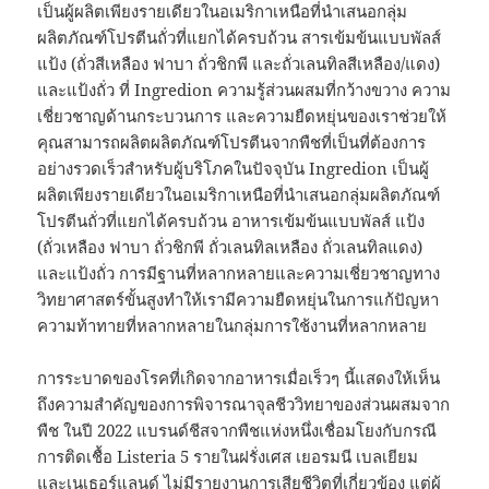
เป็นผู้ผลิตเพียงรายเดียวในอเมริกาเหนือที่นำเสนอกลุ่ม
ผลิตภัณฑ์โปรตีนถั่วที่แยกได้ครบถ้วน สารเข้มข้นแบบพัลส์
แป้ง (ถั่วสีเหลือง ฟาบา ถั่วชิกพี และถั่วเลนทิลสีเหลือง/แดง)
และแป้งถั่ว ที่ Ingredion ความรู้ส่วนผสมที่กว้างขวาง ความ
เชี่ยวชาญด้านกระบวนการ และความยืดหยุ่นของเราช่วยให้
คุณสามารถผลิตผลิตภัณฑ์โปรตีนจากพืชที่เป็นที่ต้องการ
อย่างรวดเร็วสำหรับผู้บริโภคในปัจจุบัน Ingredion เป็นผู้
ผลิตเพียงรายเดียวในอเมริกาเหนือที่นำเสนอกลุ่มผลิตภัณฑ์
โปรตีนถั่วที่แยกได้ครบถ้วน อาหารเข้มข้นแบบพัลส์ แป้ง
(ถั่วเหลือง ฟาบา ถั่วชิกพี ถั่วเลนทิลเหลือง ถั่วเลนทิลแดง)
และแป้งถั่ว การมีฐานที่หลากหลายและความเชี่ยวชาญทาง
วิทยาศาสตร์ขั้นสูงทำให้เรามีความยืดหยุ่นในการแก้ปัญหา
ความท้าทายที่หลากหลายในกลุ่มการใช้งานที่หลากหลาย
การระบาดของโรคที่เกิดจากอาหารเมื่อเร็วๆ นี้แสดงให้เห็น
ถึงความสำคัญของการพิจารณาจุลชีววิทยาของส่วนผสมจาก
พืช ในปี 2022 แบรนด์ชีสจากพืชแห่งหนึ่งเชื่อมโยงกับกรณี
การติดเชื้อ Listeria 5 รายในฝรั่งเศส เยอรมนี เบลเยียม
และเนเธอร์แลนด์ ไม่มีรายงานการเสียชีวิตที่เกี่ยวข้อง แต่ผู้