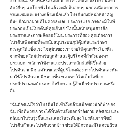
จะมีกลิ่นเอิร์ธโทนหรือรสผักมากกว่าเวย์และผงโปรตีนจาก
สัตว์อื่นๆ แต่โดยทั่วไปแล้วจะมีกลิ่นอ่อนๆ นอกเหนือจากการ
ซ่อมแซมและสร้างกล้ามเนื้อแล้ว โปรตีนยังมีหน้าที่สำคัญ
อื่นๆ อีกมากมายที่ไม่ควรละเลย ประการแรก กรดอะมิโนที่
ประกอบเป็นโปรตีนที่คุณกินเข้าไปนั้นสนับสนุนสารสื่อ
ประสาทและการผลิตฮอร์โมน ประการที่สอง คุณต้องการ
โปรตีนเพียงพอที่จะสนับสนุนระบบภูมิคุ้มกันและรักษา
กระดูกให้แข็งแรง โซลูชันของเราช่วยให้คุณสร้างโปรตีน
จากพืชยุคใหม่สำหรับลูกค้าและผู้บริโภคที่กำลังมองหา
ประสบการณ์การใช้งานและประสาทสัมผัสที่ดีขึ้นด้วย
โปรตีนจากพืช แต่ในขณะที่ผู้บริโภคต้องการโปรตีนและหัน
มาใช้โปรตีนจากพืชมากขึ้น พวกเขาก็ไม่เต็มใจที่จะ
ประนีประนอมกับรสชาติหรือความรู้สึกเมื่อรับประทานหรือ
ดื่ม
“ฉันต้องแน่ใจว่าโปรตีนได้เข้าถึงกล้ามเนื้อของนักกีฬาของ
ฉัน เพื่อที่พวกเขาจะได้ฟื้นตัวหลังออกกำลังกาย หลังเกม และ
กลับมาในวันรุ่งขึ้นและแสดงในระดับสูง โปรตีนจากพืชมี
โปรตีนถั่วและโปรตีนจากข้าว ช่วยให้มีกรดอะมิโนครบถ้วน