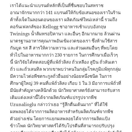
เราได้แนะนำแบรนด์หลักที่เป็นที่ชื่นชอบในสหราช
อาณาจักรมากกว่า 141 แบรนด์ให้กับข้อเสนอของเราในร้าน
ค้าทั้งเจ็ดในลอนดอนของเรา ผลิตภัณฑ์ใหม่เหล่านี้ รวมถึง
คอร์นเฟลกส์ของ Kellogg ชาอาหารเช้าแบบอังกฤษ
Twinings น้ำส้มทรอปิคานา และอื่นๆ อีกมากมาย ล้วนผ่าน
มาตรฐานอาหารคุณภาพอันเข้มงวดของเรา ซึ่งห้ามใช้สาร
กันบูด รส สี สารให้ความหวาน และส่วนผสมอื่นๆ ที่พบโดย
ทั่วไปในอาหารมากกว่า 230 รายการ ในการศึกษาเมื่อเร็วๆ
นี้ นักวิจัยได้ทดสอบผู้ที่แพ้ถั่วลิสง ถั่วเหลือง ลูปีน ถั่วลันเตา
ถั่ว และถั่วเลนทิล พวกเขาพบว่าคนในกลุ่มโรคภูมิแพ้ทุกกลุ่ม
มีความไวต่อพืชตระกูลถั่วอื่นอย่างน้อยหนึ่งชนิด ในการ
ศึกษาผู้ใหญ่ 39 คนที่แพ้ถั่วลิสง เกือบ 1 ใน 3 มีอาการแพ้ถั่วที่
มีนัยสำคัญทางคลินิกด้วย นักวิทยาศาสตร์ยังสามารถรับสาร
เติมแต่งเหล่านี้ได้จากผลิตภัณฑ์แปรรูปจากพืช
Uzunalioglu กล่าวว่าเธอ “รู้สึกตื่นเต้นมาก” ที่ได้ใช้
ผลพลอยได้จากการผลิตอาหารสำหรับผลิตภัณฑ์จากพืช
ตัวอย่างเช่น โดยการแยกผลพลอยได้จากการผลิตแป้ง
ข้าวโพด นักวิทยาศาสตร์ได้รับโปรตีนที่สามารถปรับปรุง