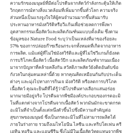
ความรักของมนุษย์ที่มีต่อโปรตีนจากสัตว์กำลังกระตุ้นให้เกิด
วิกฤตการณ์ทางสิ่งแวดล้อมที่เพิ่มมากขึ้นทั่วโลก ความจริง
ส่วนหนึ่งเป็นแรงจูงใจให้ผู้คนจำนวนมากขึ้นหันมารับ
ประทานอาหารมังสวิรัติหรือวีแก้นเพื่อช่วยลดการพึ่งพา
อุตสาหกรรมเนื้อสัตว์และผลิตภัณฑ์นมแบบดั้งเดิม ซึ่งตาม
ข้อมูลของ Nature Food ระบุว่าเป็นแหล่งที่มาของร้อยละ
57% ของการปล่อยก๊าซเรือนกระจกทั้งหมดที่เกิดจากอาหาร
การผลิต. แม้แต่ผู้ที่ไม่ใช่มังสวิรัติและผู้ที่ไม่ใช่วีแกนก็ยังลด
การบริโภคเนื้อสัตว์ เนื้อสัตว์ปีก และผลิตภัณฑ์จากนมเนื่อง
มาจากปัญหาที่คล้ายคลึงกัน สวัสดิภาพสัตว์ยังติดอันดับข้อ
กังวลในกลุ่มคนเหล่านี้ด้วย หากคุณคิดเหมือนกันกับประเด็น
ต่างๆ และมุ่งไปทางการกินเจ มังสวิรัติ หรือลดการบริโภค
เนื้อสัตว์ คุณจะยินดีที่ได้รู้ว่ามีโปรตีนทางเลือกแสนอร่อย
มากมายมีอยู่จริง โปรตีนจากพืชมีองค์ประกอบของกรดอะมิ
โนที่แตกต่างจากโปรตีนจากเนื้อสัตว์ พวกมันมักจะขาดกรด
อะมิโนที่จำเป็นตั้งแต่หนึ่งตัวขึ้นไปซึ่งมีความสำคัญต่อ
สุขภาพของมนุษย์ ซึ่งเป็นกรดอะมิโนที่ไม่สามารถผลิตได้
ภายในร่างกาย รวมถึงเมไทโอนีน ไลซีน และทริปโตเฟน ครี
เอทีน ทอรีน และแอนซีรีน ซึ่งไม่มีในเนื้อสัตว์ทดแทนจากพืช