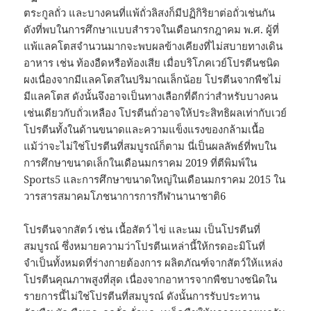
ตระกูลถั่ว และบางคนที่แพ้ถั่วลิสงก็มีปฏิกิริยาต่อถั่วเช่นกัน
ดังที่พบในการศึกษาแบบสำรวจในเดือนกรกฎาคม พ.ศ. ผู้ที่
แพ้แลคโตสจำนวนมากจะพบผลข้างเคียงที่ไม่สบายทางเดิน
อาหาร เช่น ท้องอืดหรือท้องเสีย เมื่อบริโภคเวย์โปรตีนชนิด
ผงเนื่องจากมีแลคโตสในปริมาณเล็กน้อย โปรตีนจากพืชไม่
มีแลคโตส ดังนั้นจึงอาจเป็นทางเลือกที่ดีกว่าสำหรับบางคน
เช่นเดียวกับถั่วเหลือง โปรตีนถั่วอาจให้ประสิทธิผลเท่ากับเวย์
โปรตีนทั้งในด้านขนาดและความแข็งแรงของกล้ามเนื้อ
แม้ว่าจะไม่ใช่โปรตีนที่สมบูรณ์ก็ตาม นี่เป็นผลลัพธ์ที่พบใน
การศึกษาขนาดเล็กในเดือนมกราคม 2019 ที่ตีพิมพ์ใน
Sports5 และการศึกษาขนาดใหญ่ในเดือนมกราคม 2015 ใน
วารสารสมาคมโภชนาการการกีฬานานาชาติ6
โปรตีนจากสัตว์ เช่น เนื้อสัตว์ ไข่ และนม เป็นโปรตีนที่
สมบูรณ์ ซึ่งหมายความว่าโปรตีนเหล่านี้ให้กรดอะมิโนที่
จำเป็นทั้งหมดที่ร่างกายต้องการ ผลิตภัณฑ์จากสัตว์ให้แหล่ง
โปรตีนคุณภาพสูงที่สุด เนื่องจากอาหารจากพืชบางชนิดใน
รายการนี้ไม่ใช่โปรตีนที่สมบูรณ์ ดังนั้นการรับประทาน