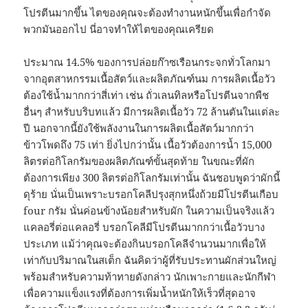
โปรตีนมากขึ้น ไตของคุณจะต้องทำงานหนักขึ้นเพื่อกำจัด
พวกมันออกไป นี่อาจทำให้ไตของคุณเครียด
ประมาณ 14.5% ของการปล่อยก๊าซเรือนกระจกทั่วโลกมา
จากอุตสาหกรรมเนื้อสัตว์และผลิตภัณฑ์นม การผลิตเนื้อวัว
ต้องใช้น้ำมากกว่าสี่เท่า เช่น ถั่วเลนทิลหรือโปรตีนจากพืช
อื่นๆ สำหรับบริบทแล้ว มีการผลิตเนื้อวัว 72 ล้านตันในแต่ละ
ปี นอกจากนี้ยังใช้พลังงานในการผลิตเนื้อสัตว์มากกว่า
ข้าวโพดถึง 75 เท่า ยิ่งไปกว่านั้น เนื้อวัวต้องการน้ำ 15,000
ลิตรต่อกิโลกรัมของผลิตภัณฑ์ขั้นสุดท้าย ในขณะที่ผัก
ต้องการเพียง 300 ลิตรต่อกิโลกรัมเท่านั้น ฉันชอบพูดว่าผักนี้
ดุร้าย นั่นเป็นเพราะบรอกโคลีปรุงสุกหนึ่งถ้วยมีโปรตีนเกือบ
four กรัม นั่นค่อนข้างน้อยสำหรับผัก ในความเป็นจริงแล้ว
แคลอรี่ต่อแคลอรี่ บรอกโคลีมีโปรตีนมากกว่าเนื้อวัวบาง
ประเภท แม้ว่าคุณจะต้องกินบรอกโคลีจำนวนมากเพื่อให้
เท่ากับปริมาณในสเต็ก ฉันคิดว่าผู้ที่รับประทานผักส่วนใหญ่
พร้อมสำหรับความท้าทายดังกล่าว นักเพาะกายและนักกีฬา
เพื่อความแข็งแรงที่ต้องการเพิ่มน้ำหนักให้เร็วที่สุดอาจ