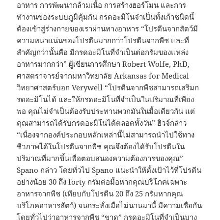
อาหาร การพัฒนากล้ามเนื้อ การสร้างฮอร์โมน และการ
ทำงานของระบบภูมิคุ้มกัน กรดอะมิโนจำเป็นทั้งเก้าชนิดนี้
ต้องเข้าสู่ร่างกายของเราผ่านทางอาหาร “โปรตีนจากสัตว์มี
ความหนาแน่นของโปรตีนมากกว่าโปรตีนจากพืช และที่
สำคัญกว่านั้นคือ มีกรดอะมิโนที่จำเป็นต่อกรัมของแหล่ง
อาหารมากกว่า” ผู้เขียนการศึกษา Robert Wolfe, PhD,
ศาสตราจารย์จากมหาวิทยาลัย Arkansas for Medical
วิทยาศาสตร์บอก Verywell “โปรตีนจากพืชสามารถเสริมก
รดอะมิโนได้ และให้กรดอะมิโนที่จำเป็นในปริมาณที่เพียง
พอ คุณไม่จำเป็นต้องรับประทานพวกมันในมื้อเดียวกัน แต่
คุณสามารถได้รับกรดอะมิโนได้ตลอดทั้งวัน” ฮิวจ์กล่าว
“เนื่องจากองค์ประกอบหลักเหล่านี้ไม่สามารถนำไปใช้ทาง
ชีวภาพได้ในโปรตีนจากพืช คุณจึงต้องได้รับโปรตีนใน
ปริมาณที่มากขึ้นเพื่อตอบสนองความต้องการของคุณ”
Spano กล่าว โดยทั่วไป Spano แนะนำให้ตั้งเป้าไว้ที่โปรตีน
อย่างน้อย 30 ถึง forty กรัมต่อมื้อหากคุณบริโภคเฉพาะ
อาหารจากพืช (เทียบกับโปรตีน 20 ถึง 25 กรัมหากคุณ
บริโภคอาหารสัตว์) จนกระทั่งเมื่อไม่นานมานี้ มีความเชื่อกัน
โดยทั่วไปว่าอาหารจากพืช “ขาด” กรดอะมิโนที่จำเป็นบาง