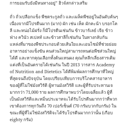
การยอมรับยังมีหนทางอยู่” ฮิวจ์สกล่าวเสริม
ถั่ว ถั่วเปลือกแข็ง พืชตระกูลถั่ว และเมล็ดพืชอยู่ในอันดับต้นๆ
เนื่องจากมีโปรตีนมาก (มาก) ผัก เช่น เห็ด ผักคะน้า บรอกโค
ลี และหน่อไม้ฝรั่ง ก็มีโปรตีนเช่นกัน ข้าวบาร์เลย์ เจีย ข้าว
ฟ่าง ควินัว สเปลท์ และข้าวสาลีก็เช่นกัน ในทางกลับกัน
แหล่งที่มาของพืชประกอบด้วยเส้นใยและเอนไซม์ที่ช่วยย่อย
อาหารอย่างแข็งขัน คนส่วนใหญ่สามารถทนต่อพืชส่วนใหญ่
ได้ดี และหากคุณเลือกทั้งต้นแทนผง คุณก็หลีกเลี่ยงสารเติม
แต่งที่เป็นอันตรายได้เช่นกัน ในปี 2013 วารสาร Academy
of Nutrition and Dietetics ได้ตีพิมพ์ผลการศึกษาที่ใหญ่
ที่สุดจนถึงปัจจุบัน โดยเปรียบเทียบการบริโภคสารอาหาร
ของผู้ที่ไม่ใช่มังสวิรัติ ผู้ทานมังสวิรัติ และผู้ที่รับประทานเจ
มากกว่า 71,000 ราย ผลการศึกษาพบว่าโดยเฉลี่ยแล้ว ผู้ที่
เป็นมังสวิรัติและหมิ่นประมาทจะได้รับโปรตีนมากกว่าที่พวก
เขาต้องการทุกวันถึง 70 เปอร์เซ็นต์ (70 กรัมบวกกับกรัม) ใน
ขณะที่ผู้ที่ไม่ใช่มังสวิรัติจะได้รับโปรตีนมากกว่านั้น (เกือบ
eighty กรัม)