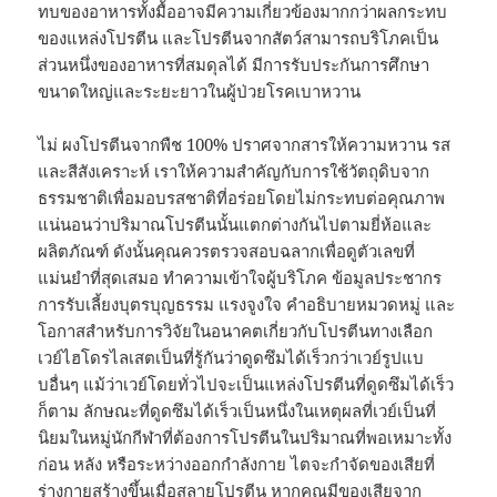
ทบของอาหารทั้งมื้ออาจมีความเกี่ยวข้องมากกว่าผลกระทบ
ของแหล่งโปรตีน และโปรตีนจากสัตว์สามารถบริโภคเป็น
ส่วนหนึ่งของอาหารที่สมดุลได้ มีการรับประกันการศึกษา
ขนาดใหญ่และระยะยาวในผู้ป่วยโรคเบาหวาน
ไม่ ผงโปรตีนจากพืช 100% ปราศจากสารให้ความหวาน รส
และสีสังเคราะห์ เราให้ความสำคัญกับการใช้วัตถุดิบจาก
ธรรมชาติเพื่อมอบรสชาติที่อร่อยโดยไม่กระทบต่อคุณภาพ
แน่นอนว่าปริมาณโปรตีนนั้นแตกต่างกันไปตามยี่ห้อและ
ผลิตภัณฑ์ ดังนั้นคุณควรตรวจสอบฉลากเพื่อดูตัวเลขที่
แม่นยำที่สุดเสมอ ทำความเข้าใจผู้บริโภค ข้อมูลประชากร
การรับเลี้ยงบุตรบุญธรรม แรงจูงใจ คำอธิบายหมวดหมู่ และ
โอกาสสำหรับการวิจัยในอนาคตเกี่ยวกับโปรตีนทางเลือก
เวย์ไฮโดรไลเสตเป็นที่รู้กันว่าดูดซึมได้เร็วกว่าเวย์รูปแบ
บอื่นๆ แม้ว่าเวย์โดยทั่วไปจะเป็นแหล่งโปรตีนที่ดูดซึมได้เร็ว
ก็ตาม ลักษณะที่ดูดซึมได้เร็วเป็นหนึ่งในเหตุผลที่เวย์เป็นที่
นิยมในหมู่นักกีฬาที่ต้องการโปรตีนในปริมาณที่พอเหมาะทั้ง
ก่อน หลัง หรือระหว่างออกกำลังกาย ไตจะกำจัดของเสียที่
ร่างกายสร้างขึ้นเมื่อสลายโปรตีน หากคุณมีของเสียจาก