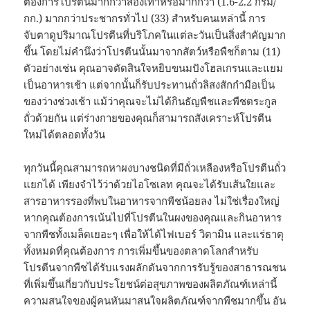
ต้องการโปรตีนมากกว่าสองเท่าหรือมากกว่า (1.6-2.2 กรัม/
กก.) มากกว่าประชากรทั่วไป (33) สำหรับคนเหล่านี้ การ
จับตาดูปริมาณโปรตีนที่บริโภคในแต่ละวันเป็นสิ่งสำคัญมาก
ขึ้น โดยไม่คำนึงว่าโปรตีนนั้นมาจากสัตว์หรือพืชก็ตาม (11)
ตัวอย่างเช่น คุณอาจตัดสินใจหยิบขนมปังโฮลเกรนและแยม
เป็นอาหารเช้า แต่จากนั้นก็รับประทานถั่วลิสงสักกำมือเป็น
ของว่างช่วงเช้า แม้ว่าคุณจะไม่ได้กินธัญพืชและพืชตระกูล
ถั่วด้วยกัน แต่ร่างกายของคุณก็สามารถสังเคราะห์โปรตีน
ใหม่ได้ตลอดทั้งวัน
ทุกวันนี้คุณสามารถหาผงบางชนิดที่มีถั่วเหลืองหรือโปรตีนถั่ว
แยกได้ เพียงจำไว้ว่าด้วยไอโซเลท คุณจะได้รับเส้นใยและ
สารอาหารรองที่พบในอาหารจากพืชน้อยลง ไม่ใช่เรื่องใหญ่
หากคุณต้องการเน้นไปที่โปรตีนในผงของคุณและกินอาหาร
จากพืชทั้งเมล็ดเยอะๆ เพื่อให้ได้ไฟเบอร์ วิตามิน และแร่ธาตุ
ทั้งหมดที่คุณต้องการ การเพิ่มขึ้นของตลาดโลกสำหรับ
โปรตีนจากพืชได้รับแรงผลักดันจากการรับรู้ของสาธารณชน
ที่เพิ่มขึ้นเกี่ยวกับประโยชน์ต่อสุขภาพของผลิตภัณฑ์เหล่านี้
ความสนใจของผู้คนหันมาสนใจผลิตภัณฑ์จากพืชมากขึ้น อัน