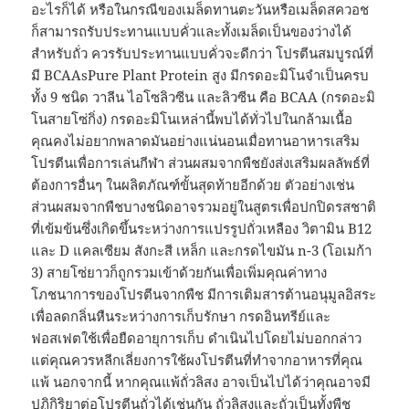
อะไรก็ได้ หรือในกรณีของเมล็ดทานตะวันหรือเมล็ดสควอช
ก็สามารถรับประทานแบบคั่วและทั้งเมล็ดเป็นของว่างได้
สำหรับถั่ว ควรรับประทานแบบคั่วจะดีกว่า โปรตีนสมบูรณ์ที่
มี BCAAsPure Plant Protein สูง มีกรดอะมิโนจำเป็นครบ
ทั้ง 9 ชนิด วาลีน ไอโซลิวซีน และลิวซีน คือ BCAA (กรดอะมิ
โนสายโซ่กิ่ง) กรดอะมิโนเหล่านี้พบได้ทั่วไปในกล้ามเนื้อ
คุณคงไม่อยากพลาดมันอย่างแน่นอนเมื่อทานอาหารเสริม
โปรตีนเพื่อการเล่นกีฬา ส่วนผสมจากพืชยังส่งเสริมผลลัพธ์ที่
ต้องการอื่นๆ ในผลิตภัณฑ์ขั้นสุดท้ายอีกด้วย ตัวอย่างเช่น
ส่วนผสมจากพืชบางชนิดอาจรวมอยู่ในสูตรเพื่อปกปิดรสชาติ
ที่เข้มข้นซึ่งเกิดขึ้นระหว่างการแปรรูปถั่วเหลือง วิตามิน B12
และ D แคลเซียม สังกะสี เหล็ก และกรดไขมัน n-3 (โอเมก้า
3) สายโซ่ยาวก็ถูกรวมเข้าด้วยกันเพื่อเพิ่มคุณค่าทาง
โภชนาการของโปรตีนจากพืช มีการเติมสารต้านอนุมูลอิสระ
เพื่อลดกลิ่นหืนระหว่างการเก็บรักษา กรดอินทรีย์และ
ฟอสเฟตใช้เพื่อยืดอายุการเก็บ ดำเนินไปโดยไม่บอกกล่าว
แต่คุณควรหลีกเลี่ยงการใช้ผงโปรตีนที่ทำจากอาหารที่คุณ
แพ้ นอกจากนี้ หากคุณแพ้ถั่วลิสง อาจเป็นไปได้ว่าคุณอาจมี
ปฏิกิริยาต่อโปรตีนถั่วได้เช่นกัน ถั่วลิสงและถั่วเป็นทั้งพืช