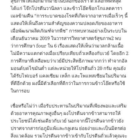
สุขภาพให้เลือกมากมายในบล็อกของเรา ตัวเลือกที่ดีที่สุด
ได้แก่ โจ๊กโปรตีนวานิลลา และข้าวโอ๊ตช็อกโกแลตคารา
เมลข้ามคืน “การระบาดของโรคที่เกิดจากอาหารเมื่อเร็วๆ นี้
แสดงให้เห็นถึงความสำคัญของความปลอดภัยของอาหาร
เมื่อพัฒนาผลิตภัณฑ์จากพืช” การทบทวนอย่างเป็นระบบใน
เดือนธันวาคม 2019 ในวารสารวิทยาศาสตร์สุขภาพ2 พบ
ว่าการศึกษา four ใน 6 เรื่องแสดงให้เห็นว่ามวลกล้ามเนื้อ
ไม่มีความแตกต่างเมื่อเปรียบเทียบถั่วเหลืองกับเวย์ โดยอีก 2
การศึกษาที่เหลือพบว่าเวย์มีประสิทธิภาพมากกว่า ทำจากอัล
มอนด์บดไขมันต่ำ แต่ละหน่วยให้โปรตีนถั่ว 20 กรัม คุณยัง
ได้รับไฟเบอร์ แคลเซียม เหล็ก และโพแทสเซียมในปริมาณ
ที่ดีอีกด้วย ผงนี้มีตัวเลือกที่ดีกว่าในการกวนข้าวโอ๊ตหรือใช้
ในการอบ
เชื่อหรือไม่ว่า เมื่อรับประทานในปริมาณที่เพียงพอและเสริม
ด้วยอาหารคุณภาพสูงอื่นๆ ผงโปรตีนจากข้าวสามารถให้
ประโยชน์ได้เช่นเดียวกับเวย์ นอกจากนี้โปรตีนจากข้าวยัง
ปราศจากสารก่อภูมิแพ้และกลูเตน ย่อยง่ายและเป็นมิตรต่อ
สิ่งแวดล้อม รวมโปรตีนจากข้าวเข้ากับโปรตีนถั่วแล้วคุณจะ