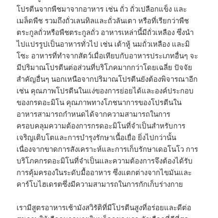
โปรตีนจากพืชมาจากอาหาร เช่น ถั่ว ถั่วเปลือกแข็ง และ
เมล็ดพืช รวมถึงถั่วเลนทิลและถั่วลันเตา หรือที่เรียกว่าพืช
ตระกูลถั่วหรือพืชตระกูลถั่ว อาหารเหล่านี้มีถั่วเหลือง ซึ่งนำ
ไปแปรรูปเป็นอาหารทั่วไป เช่น เต้าหู้ นมถั่วเหลือง และมิ
โซะ อาหารที่ทำจากสัตว์เมื่อเทียบกับอาหารประเภทอื่นๆ จะ
มีปริมาณโปรตีนต่อส่วนที่บริโภคมากกว่าโดยเฉลี่ย ปัจจัย
สำคัญอื่นๆ นอกเหนือจากปริมาณโปรตีนยังต้องพิจารณาอีก
เช่น คุณภาพโปรตีนในแง่ของการย่อยได้และองค์ประกอบ
ของกรดอะมิโน คุณภาพทางโภชนาการของโปรตีนใน
อาหารสามารถกำหนดได้จากความสามารถในการ
ครอบคลุมความต้องการกรดอะมิโนที่จำเป็นสำหรับการ
เจริญเติบโตและการบำรุงรักษาเนื้อเยื่อ ยิ่งไปกว่านั้น
เนื่องจากขาดการสังเคราะห์และการเก็บรักษาเดอโนโว การ
บริโภคกรดอะมิโนที่จำเป็นและความต้องการจึงต้องได้รับ
การคุ้มครองในระดับมื้ออาหาร ซึ่งแตกต่างจากไขมันและ
คาร์โบไฮเดรตซึ่งมีความสามารถในการกักเก็บร่างกาย
เรามีสูตรอาหารเช้ามังสวิรัติที่มีโปรตีนสูงที่อร่อยและดีต่อ