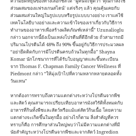
ความยืดหยุ่นของทางเลือกชีสได้ “ผู้คนจะพูดว่า ‘คุณกำลังใช้
ส่วนผสมของแฟรงเกนสไตน์’ แต่จริงๆ แล้ว คุณคุ้นเคยกับ
ส่วนผสมส่วนใหญ่ในรูปแบบหรือรูปแบบบางอย่าง เราแค่ใช้
เทคโนโลยีบางอย่างและความเข้าใจของเราเกี่ยวกับวิธีการ
ทำงานของอาหารเพื่อสร้างผลิตภัณฑ์เหล่านี้” Uzunalioglu
กล่าว นอกจากนี้ยังเป็นแหล่งโปรตีนที่ดีอีกด้วย ถั่วสามารถมี
ปริมาณโปรตีนได้ 48% ถึง 90% ขึ้นอยู่กับวิธีการประมวลผล
“อย่ายึดติดกับการมีโปรตีนครบถ้วนในทุกมื้อ” Shayna
Komar นักโภชนาการที่ได้รับใบอนุญาตและขึ้นทะเบียน
จาก Thomas F. Chapman Family Cancer Wellness ที่
Piedmont กล่าว “ให้มุ่งเป้าไปที่ความหลากหลายตลอดทั้ง
วันแทน”
หากต้องการทราบถึงความแตกต่างระหว่างโปรตีนจากพืช
และสัตว์ คุณสามารถเปรียบเทียบอาหารมังสวิรัติทั้งหมดกับ
อาหารที่กินทั้งพืชและสัตว์หรือแม้แต่สัตว์กินเนื้อ โดยความ
แตกต่างจะเกิดขึ้นในทุกมื้อ อย่างไรก็ตาม สิ่งสำคัญที่ควร
ทราบก็คือ การศึกษาส่วนใหญ่พบว่าไม่มีความแตกต่างที่มี
นัยสำคัญระหว่างโปรตีนจากพืชและจากสัตว์ Ingredion