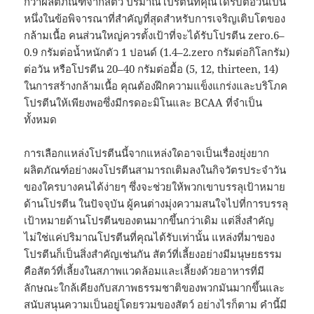
กว่าผลิตภัณฑ์จากสัตว์ ปริมาณโปรตีนที่คุณได้รับต่อวันเป็น
หนึ่งในข้อพิจารณาที่สำคัญที่สุดสำหรับการเจริญเติบโตของ
กล้ามเนื้อ คนส่วนใหญ่ควรตั้งเป้าที่จะได้รับโปรตีน zero.6–
0.9 กรัมต่อน้ำหนักตัว 1 ปอนด์ (1.4–2.zero กรัมต่อกิโลกรัม)
ต่อวัน หรือโปรตีน 20–40 กรัมต่อมื้อ (5, 12, thirteen, 14)
ในการสร้างกล้ามเนื้อ คุณต้องฝึกความแข็งแกร่งและบริโภค
โปรตีนให้เพียงพอซึ่งมีกรดอะมิโนและ BCAA ที่จำเป็น
ทั้งหมด
การเลือกแหล่งโปรตีนนี้จากแหล่งใดอาจเป็นเรื่องยุ่งยาก
ผลิตภัณฑ์อย่างผงโปรตีนสามารถเติมลงในกิจวัตรประจำวัน
ของใครบางคนได้ง่ายๆ ซึ่งจะช่วยให้พวกเขาบรรลุเป้าหมาย
ด้านโปรตีน ในปัจจุบัน ผู้คนต่างมุ่งความสนใจไปที่การบรรลุ
เป้าหมายด้านโปรตีนของตนมากขึ้นกว่าเดิม แต่สิ่งสำคัญ
ไม่ใช่แค่ปริมาณโปรตีนที่คุณได้รับเท่านั้น แหล่งที่มาของ
โปรตีนก็เป็นสิ่งสำคัญเช่นกัน สัตว์ที่เลี้ยงอย่างมีมนุษยธรรม
คือสัตว์ที่เลี้ยงในสภาพแวดล้อมและเลี้ยงด้วยอาหารที่มี
ลักษณะใกล้เคียงกับสภาพธรรมชาติของพวกมันมากขึ้นและ
สนับสนุนความเป็นอยู่โดยรวมของสัตว์ อย่างไรก็ตาม คำนี้มี