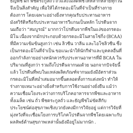
ธัญพืช ผัก พืชตระกูลถั่ว ถั่วและเมล็ดพืชให้หลากหลายทุกวัน
จึงเป็นสิ่งสำคัญ เพื่อให้ได้กรดอะมิโนที่จำเป็นที่ร่างกาย
ต้องการ โดยเฉพาะอย่างยิ่งหากคุณรับประทานอาหาร
มังสวิรัติหรือรับประทานอาหารวีแกนเป็นหลัก โปรตีนจาก
นมถือว่า “สมบูรณ์” มากกว่าโปรตีนจากพืชในแง่ของกรดอะ
มิโน เนื่องจากมักประกอบด้วยกรดอะมิโนสายโซ่กิ่ง (BCAA)
ที่มีความเข้มข้นสูงกว่า เช่น ลิวซีน วาลีน และไอโซลิวซีน ซึ่ง
เป็นกรดอะมิโนที่จำเป็น ขอแนะนำให้นักกีฬาและบุคคลอื่นที่
ออกกำลังกายอย่างหนักควรรับประทานอาหารที่มี BCAA ใน
ปริมาณที่สูงกว่า รวมถึงโปรตีนจากนมด้วย นอกจากปัจจัยนี้
แล้ว โปรตีนที่พบในแหล่งผลิตภัณฑ์จากนมยังมีอัตราส่วน
กรดอะมิโนที่สม่ำเสมอมากขึ้นตลอดทั้งการแต่งหน้า ทำให้
ร่างกายเหมาะอย่างยิ่งสำหรับการใช้งานอย่างยั่งยืน แม้ว่า
ความเชื่อมโยงระหว่างการบริโภคอาหารจากพืชและอาหาร
ทั้งเมล็ด เช่น ถั่ว พืชตระกูลถั่ว และธัญพืชไม่ขัดสีกับ
ประโยชน์ต่อสุขภาพเชิงบวกยังคงมีการวิจัยอยู่ แต่การวิจัยที่
มุ่งหวังที่จะเชื่อมโยงการบริโภคโปรตีนจากพืชโดยเฉพาะกับ
ผลลัพธ์ด้านสุขภาพเหล่านั้นยังมีอยู่ไม่มากนัก .