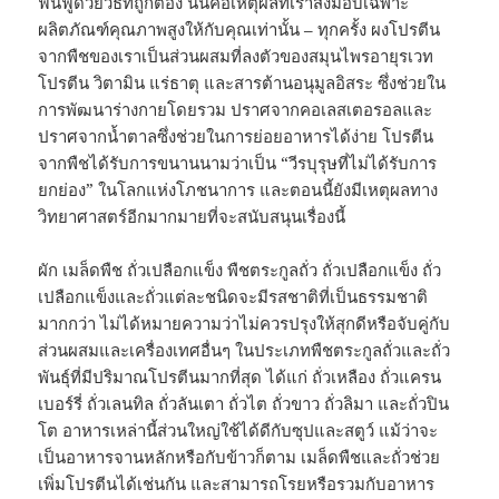
ฟื้นฟูด้วยวิธีที่ถูกต้อง นั่นคือเหตุผลที่เราส่งมอบเฉพาะ
ผลิตภัณฑ์คุณภาพสูงให้กับคุณเท่านั้น – ทุกครั้ง ผงโปรตีน
จากพืชของเราเป็นส่วนผสมที่ลงตัวของสมุนไพรอายุรเวท
โปรตีน วิตามิน แร่ธาตุ และสารต้านอนุมูลอิสระ ซึ่งช่วยใน
การพัฒนาร่างกายโดยรวม ปราศจากคอเลสเตอรอลและ
ปราศจากน้ำตาลซึ่งช่วยในการย่อยอาหารได้ง่าย โปรตีน
จากพืชได้รับการขนานนามว่าเป็น “วีรบุรุษที่ไม่ได้รับการ
ยกย่อง” ในโลกแห่งโภชนาการ และตอนนี้ยังมีเหตุผลทาง
วิทยาศาสตร์อีกมากมายที่จะสนับสนุนเรื่องนี้
ผัก เมล็ดพืช ถั่วเปลือกแข็ง พืชตระกูลถั่ว ถั่วเปลือกแข็ง ถั่ว
เปลือกแข็งและถั่วแต่ละชนิดจะมีรสชาติที่เป็นธรรมชาติ
มากกว่า ไม่ได้หมายความว่าไม่ควรปรุงให้สุกดีหรือจับคู่กับ
ส่วนผสมและเครื่องเทศอื่นๆ ในประเภทพืชตระกูลถั่วและถั่ว
พันธุ์ที่มีปริมาณโปรตีนมากที่สุด ได้แก่ ถั่วเหลือง ถั่วแครน
เบอร์รี่ ถั่วเลนทิล ถั่วลันเตา ถั่วไต ถั่วขาว ถั่วลิมา และถั่วปิน
โต อาหารเหล่านี้ส่วนใหญ่ใช้ได้ดีกับซุปและสตูว์ แม้ว่าจะ
เป็นอาหารจานหลักหรือกับข้าวก็ตาม เมล็ดพืชและถั่วช่วย
เพิ่มโปรตีนได้เช่นกัน และสามารถโรยหรือรวมกับอาหาร