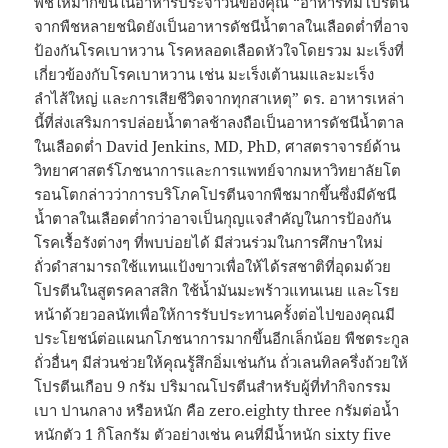
พืชให้มากขึ้นในอาหารประจำวันของคุณ “อาหารที่มีโปรตีน
จากพืชหลายชนิดยังเป็นอาหารดัชนีน้ำตาลในเลือดต่ำที่อาจ
ป้องกันโรคเบาหวาน โรคหลอดเลือดหัวใจโดยรวม มะเร็งที่
เกี่ยวข้องกับโรคเบาหวาน เช่น มะเร็งเต้านมและมะเร็ง
ลำไส้ใหญ่ และการเสียชีวิตจากทุกสาเหตุ” ดร. อาหารเหล่า
นี้ที่ส่งเสริมการปล่อยน้ำตาลช้าลงถือเป็นอาหารดัชนีน้ำตาล
ในเลือดต่ำ David Jenkins, MD, PhD, ศาสตราจารย์ด้าน
วิทยาศาสตร์โภชนาการและการแพทย์จากมหาวิทยาลัยโต
รอนโตกล่าวว่าการบริโภคโปรตีนจากพืชมากขึ้นซึ่งมีดัชนี
น้ำตาลในเลือดต่ำกว่าอาจเป็นกุญแจสำคัญในการป้องกัน
โรคเรื้อรังต่างๆ ที่พบบ่อยได้ มีส่วนร่วมในการศึกษาใหม่
ถั่วดำสามารถใช้แทนแป้งขาวเพื่อให้ได้รสชาติที่อุดมด้วย
โปรตีนในสูตรคลาสสิก ใช้น้ำมันมะพร้าวแทนเนย และโรย
หน้าด้วยวอลนัทเพื่อให้การรับประทานครั้งต่อไปของคุณมี
ประโยชน์ต่อแผนกโภชนาการมากขึ้นอีกเล็กน้อย พืชตระกูล
ถั่วอื่นๆ มีส่วนช่วยให้คุณรู้สึกอิ่มเช่นกัน ถั่วเลนทิลครึ่งถ้วยให้
โปรตีนเกือบ 9 กรัม ปริมาณโปรตีนสำหรับผู้ที่ทำกิจกรรม
เบา ปานกลาง หรือหนัก คือ zero.eighty three กรัมต่อน้ำ
หนักตัว 1 กิโลกรัม ตัวอย่างเช่น คนที่มีน้ำหนัก sixty five