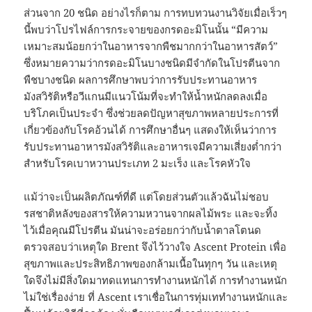
ส่วนจาก 20 ชนิด อย่างไรก็ตาม การทบทวนงานวิจัยเมื่อเร็วๆ
นี้พบว่าโปรไฟล์การกระจายของกรดอะมิโนนั้น “มีความ
เหมาะสมน้อยกว่าในอาหารจากพืชมากกว่าในอาหารสัตว์”
ซึ่งหมายความว่ากรดอะมิโนบางชนิดมีจำกัดในโปรตีนจาก
พืชบางชนิด ผลการศึกษาพบว่าการรับประทานอาหาร
มังสวิรัติหรือวีแกนมีแนวโน้มที่จะทำให้น้ำหนักลดลงเมื่อ
บริโภคเป็นประจำ ซึ่งช่วยลดปัญหาสุขภาพหลายประการที่
เกี่ยวข้องกับโรคอ้วนได้ การศึกษาอื่นๆ แสดงให้เห็นว่าการ
รับประทานอาหารมังสวิรัติและอาหารเจมีความเสี่ยงต่ำกว่า
สำหรับโรคเบาหวานประเภท 2 มะเร็ง และโรคหัวใจ
แม้ว่าจะเป็นผลิตภัณฑ์ที่ดี แต่โดยส่วนตัวแล้วฉันไม่ชอบ
รสชาติหลังของสารให้ความหวานจากผลไม้พระ และจะทิ้ง
ไว้เมื่อคุณมีโปรตีน มันน่าจะอร่อยกว่ากับน้ำตาลโตนด
ตรวจสอบว่าเหตุใด Brent จึงไว้วางใจ Ascent Protein เพื่อ
สุขภาพและประสิทธิภาพของกล้ามเนื้อในทุกๆ วัน และเหตุ
ใดจึงไม่มีสิ่งใดมาทดแทนการทำงานหนักได้ การทำงานหนัก
ไม่ใช่เรื่องง่าย ที่ Ascent เราเชื่อในการทุ่มเททำงานหนักและ