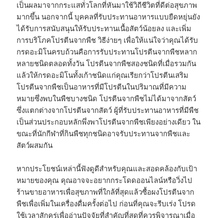
เป็นผลมาจากกระแสทั่วโลกที่หันมาใช้วิถีชีวิตที่ดีต่อสุขภาพ
มากขึ้น นอกจากนี้ บุคคลที่รับประทานอาหารแบบยืดหยุ่นยัง
ได้รับการสนับสนุนให้รับประทานเนื้อสัตว์น้อยลง และเพิ่ม
การบริโภคโปรตีนจากพืช วิธีง่ายๆ เพื่อให้แน่ใจว่าคุณได้รับ
กรดอะมิโนครบถ้วนคือการรับประทานโปรตีนจากพืชหลาก
หลายชนิดตลอดทั้งวัน โปรตีนจากพืชสองชนิดที่เมื่อรวมกัน
แล้วให้กรดอะมิโนทั้งเก้าชนิดแก่คุณเรียกว่าโปรตีนเสริม
โปรตีนจากพืชเป็นอาหารที่มีโปรตีนในปริมาณที่มีความ
หมายซึ่งพบในพืชบางชนิด โปรตีนจากพืชไม่ได้มาจากสัตว์
ซึ่งแตกต่างจากโปรตีนจากสัตว์ ผู้ที่รับประทานอาหารที่มีพืช
เป็นส่วนประกอบหลักพึ่งพาโปรตีนจากพืชเพียงอย่างเดียว ใน
ขณะที่นักกีฬาที่กินพืชทุกชนิดอาจรับประทานจากพืชและ
สัตว์ผสมกัน
หากประโยชน์เหล่านี้ฟังดูดีสำหรับคุณและสอดคล้องกับเป้า
หมายของคุณ คุณอาจจะอยากกระโดดออนไลน์หรือวิ่งไป
ร้านขายอาหารเพื่อสุขภาพที่ใกล้ที่สุดแล้วซื้อผงโปรตีนจาก
พืชเพื่อเพิ่มในเครื่องดื่มครั้งต่อไป ก่อนที่คุณจะรีบเร่ง โปรด
ใช้เวลาสักครู่เพื่ออ่านปัจจัยที่สำคัญที่สุดที่ควรพิจารณาเมื่อ