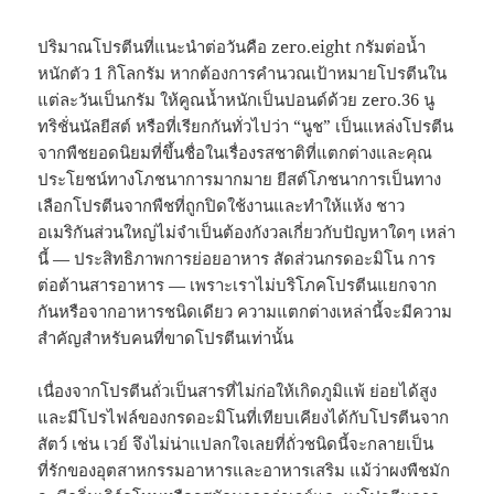
ปริมาณโปรตีนที่แนะนำต่อวันคือ zero.eight กรัมต่อน้ำ
หนักตัว 1 กิโลกรัม หากต้องการคำนวณเป้าหมายโปรตีนใน
แต่ละวันเป็นกรัม ให้คูณน้ำหนักเป็นปอนด์ด้วย zero.36 นู
ทริชั่นนัลยีสต์ หรือที่เรียกกันทั่วไปว่า “นูช” เป็นแหล่งโปรตีน
จากพืชยอดนิยมที่ขึ้นชื่อในเรื่องรสชาติที่แตกต่างและคุณ
ประโยชน์ทางโภชนาการมากมาย ยีสต์โภชนาการเป็นทาง
เลือกโปรตีนจากพืชที่ถูกปิดใช้งานและทำให้แห้ง ชาว
อเมริกันส่วนใหญ่ไม่จำเป็นต้องกังวลเกี่ยวกับปัญหาใดๆ เหล่า
นี้ — ประสิทธิภาพการย่อยอาหาร สัดส่วนกรดอะมิโน การ
ต่อต้านสารอาหาร — เพราะเราไม่บริโภคโปรตีนแยกจาก
กันหรือจากอาหารชนิดเดียว ความแตกต่างเหล่านี้จะมีความ
สำคัญสำหรับคนที่ขาดโปรตีนเท่านั้น
เนื่องจากโปรตีนถั่วเป็นสารที่ไม่ก่อให้เกิดภูมิแพ้ ย่อยได้สูง
และมีโปรไฟล์ของกรดอะมิโนที่เทียบเคียงได้กับโปรตีนจาก
สัตว์ เช่น เวย์ จึงไม่น่าแปลกใจเลยที่ถั่วชนิดนี้จะกลายเป็น
ที่รักของอุตสาหกรรมอาหารและอาหารเสริม แม้ว่าผงพืชมัก