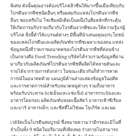
พิเศษ ดังนั้นคุณอาจต้องบริโภคลิวซีนให้มากขึ้นเมื่อเทียบกับ
โปรตีนจากพืชชนิดอื่นๆ หรือผสมกับแหล่งโปรตีนจากพืช
อื่นๆ ชอบหรือไม่ โซเชียลมีเดียเป็นหนึ่งในสื่อหลักที่กระตุ้น
ให้เกิดการอภิปรายเกี่ยวกับโปรตีนจากพืชและให้ความรู้แก่ผู้
บริโภค สิ่งนี้ทำให้แบรนด์ต่างๆ มีพื้นที่นำเสนอคุณประโยชน์
ของแหล่งโปรตีนและผลิตภัณฑ์จากพืชเฉพาะของตน แหล่ง
ข้อมูลหนึ่งที่วาดภาพอนาคตของโปรตีนจากพืชที่ค่อนข้าง
เป็นกลางคือ Food Trending บริษัทได้รวบรวมข้อมูลที่ผ่าน
มาเกี่ยวกับผลิตภัณฑ์โปรตีนจากพืชที่ผลิตได้หลายตันและ
รายได้จากรายการดังกล่าว ในขณะเดียวกันก็ทำการคาด
การณ์ในอนาคตด้วย แผนภูมิด้านล่างแสดงข้อมูลในอดีต
และการคาดการณ์สำหรับหมวดหมู่ต่างๆ รวมถึงอาหาร
พร้อมรับประทาน (แช่เย็นและแช่แข็ง) อาหารกระป๋องและ
อาหารโดยรอบ ผลิตภัณฑ์ปลอดเนื้อสัตว์ อาหารเช้าซีเรียล
และบาร์ อาหารเด็ก; และชีสที่ไม่ใช่นม โยเกิร์ต และนม
เวย์จัดเป็นโปรตีนสมบูรณ์ ซึ่งหมายความว่ามีกรดอะมิโนที่
จำเป็นทั้ง 9 ชนิดในปริมาณที่เพียงพอ ร่างกายไม่สามารถ