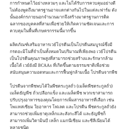
การกำหนดไว้อย่างหลวมๆ และไม่ได้รับการควบคุมอย่างดี
ไม่ต้องพูดถึงมาตรฐานอาจแตกต่างกันไปในแต่ละฟาร์ม ดัง
นั้นองค์กรภายนอกจำนวนมากจึงสร้างมาตรฐานการติด
ฉลากของบุคคลที่สามเพื่อช่วยให้เกิดความชัดเจนและการ
ควบคุมในพื้นที่เกษตรกรรมนี้มากขึ้น
ผลิตภัณฑ์เสริมอาหารเวย์โปรตีนเป็นโปรตีนสมบูรณ์ซึ่งมี
กรดอะมิโนที่จำเป็นทั้งหมดในปริมาณที่เพียงพอ เวย์โปรตีน
เป็นโปรตีนคุณภาพสูงที่สามารถช่วยสร้างและรักษากล้าม
เนื้อได้ เวย์ยังมี BCAAs ที่เกิดขึ้นตามธรรมชาติเพื่อช่วย
สนับสนุนความอดทนและการฟื้นฟูกล้ามเนื้อ โปรตีนจากพืช
โปรตีนจากพืชพบได้ในพืชตระกูลถั่ว (เมล็ดพืชตระกูลถั่ว)
เมล็ดธัญพืช ถั่วเปลือกแข็ง และเมล็ดพืช พวกเขาสามารถ
ปรับปรุงอาหารของคุณโดยการเพิ่มสารอาหารที่เลือก เช่น
โพแทสเซียม ใยอาหาร โฟเลต และโปรตีน พืชตระกูลถั่วยัง
สามารถช่วยเพิ่มธาตุเหล็กและสังกะสีได้ และธัญพืชก็
สามารถเพิ่มวิตามินบี เหล็ก แมกนีเซียม และซีลีเนียมได้
หลายชนิด