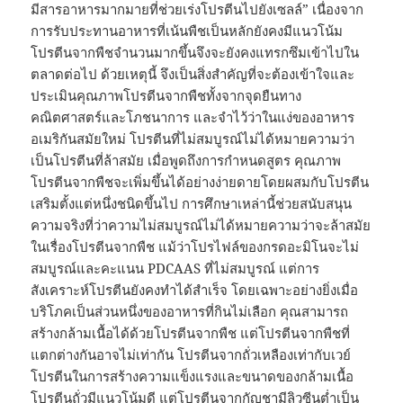
มีสารอาหารมากมายที่ช่วยเร่งโปรตีนไปยังเซลล์” เนื่องจาก
การรับประทานอาหารที่เน้นพืชเป็นหลักยังคงมีแนวโน้ม
โปรตีนจากพืชจำนวนมากขึ้นจึงจะยังคงแทรกซึมเข้าไปใน
ตลาดต่อไป ด้วยเหตุนี้ จึงเป็นสิ่งสำคัญที่จะต้องเข้าใจและ
ประเมินคุณภาพโปรตีนจากพืชทั้งจากจุดยืนทาง
คณิตศาสตร์และโภชนาการ และจำไว้ว่าในแง่ของอาหาร
อเมริกันสมัยใหม่ โปรตีนที่ไม่สมบูรณ์ไม่ได้หมายความว่า
เป็นโปรตีนที่ล้าสมัย เมื่อพูดถึงการกำหนดสูตร คุณภาพ
โปรตีนจากพืชจะเพิ่มขึ้นได้อย่างง่ายดายโดยผสมกับโปรตีน
เสริมตั้งแต่หนึ่งชนิดขึ้นไป การศึกษาเหล่านี้ช่วยสนับสนุน
ความจริงที่ว่าความไม่สมบูรณ์ไม่ได้หมายความว่าจะล้าสมัย
ในเรื่องโปรตีนจากพืช แม้ว่าโปรไฟล์ของกรดอะมิโนจะไม่
สมบูรณ์และคะแนน PDCAAS ที่ไม่สมบูรณ์ แต่การ
สังเคราะห์โปรตีนยังคงทำได้สำเร็จ โดยเฉพาะอย่างยิ่งเมื่อ
บริโภคเป็นส่วนหนึ่งของอาหารที่กินไม่เลือก คุณสามารถ
สร้างกล้ามเนื้อได้ด้วยโปรตีนจากพืช แต่โปรตีนจากพืชที่
แตกต่างกันอาจไม่เท่ากัน โปรตีนจากถั่วเหลืองเท่ากับเวย์
โปรตีนในการสร้างความแข็งแรงและขนาดของกล้ามเนื้อ
โปรตีนถั่วมีแนวโน้มดี แต่โปรตีนจากกัญชามีลิวซีนต่ำเป็น