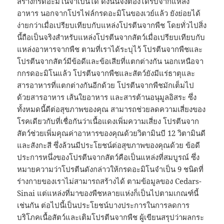
สร้างกรดอะมิโนจำเป็นได้ ดังนั้นจึงต้องได้รับจากแหล่ง
อาหาร นอกจากโปรไฟล์กรดอะมิโนของเวย์แล้ว ยังย่อยได้
ง่ายกว่าเมื่อเปรียบเทียบกับแหล่งโปรตีนจากพืช โดยทั่วไปสิ่ง
นี้ถือเป็นจริงสำหรับแหล่งโปรตีนจากสัตว์เมื่อเปรียบเทียบกับ
แหล่งอาหารจากพืช ตามที่เราได้ระบุไว้ โปรตีนจากพืชและ
โปรตีนจากสัตว์มีข้อดีและข้อเสียที่แตกต่างกัน นอกเหนือจา
กกรดอะมิโนแล้ว โปรตีนจากพืชและสัตว์ยังมีแร่ธาตุและ
สารอาหารที่แตกต่างกันอีกด้วย โปรตีนจากพืชมักเต็มไป
ด้วยสารอาหาร เส้นใยอาหาร และสารต้านอนุมูลอิสระ ซึ่ง
ทั้งหมดนี้ดีต่อสุขภาพของคุณ สามารถช่วยลดความเสี่ยงของ
โรคเดียวกับที่เชื่อกันว่าเนื้อแดงเพิ่มความเสี่ยง โปรตีนจาก
สัตว์ช่วยเพิ่มคุณค่าอาหารของคุณด้วยวิตามินบี 12 วิตามินดี
และสังกะสี ซึ่งล้วนมีประโยชน์ต่อสุขภาพของคุณด้วย ข้อดี
ประการหนึ่งของโปรตีนจากสัตว์คือเป็นแหล่งที่สมบูรณ์ ซึ่ง
หมายความว่าโปรตีนดังกล่าวให้กรดอะมิโนจำเป็น 9 ชนิดที่
ร่างกายของเราไม่สามารถสร้างได้ ตามข้อมูลของ Cedars-
Sinai แต่แหล่งที่มาของพืชหลายแห่งก็เป็นไปตามเกณฑ์นี้
เช่นกัน ต่อไปนี้เป็นประโยชน์บางประการในการลดการ
บริโภคเนื้อสัตว์และเติมโปรตีนจากพืช ผู้เขียนสรุปว่าผลกระ