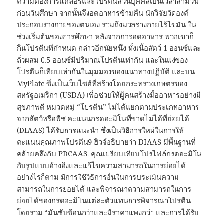
ความต้องการแคลอรี่และโปรตีนส่วนบุคคลเป็นเวลาสามวัน
ก่อนวันศึกษา จากนั้นจึงอดอาหารข้ามคืน นักวิจัยวัดองค์
ประกอบร่างกายของตนเอง รวมถึงมวลร่างกายไร้ไขมัน ใน
ช่วงเริ่มต้นของการศึกษา หลังจากการอดอาหาร พวกเขาก็
กินโปรตีนที่กำหนด กล่าวอีกนัยหนึ่ง ทั้งเนื้อสัตว์ 1 ออนซ์และ
ถั่วผสม 0.5 ออนซ์มีปริมาณโปรตีนเท่ากัน และในแง่ของ
โปรตีนก็เทียบเท่ากันในมุมมองของแนวทางปฏิบัติ และบน
MyPlate ซึ่งเป็นเว็บไซต์ที่สร้างโดยกระทรวงเกษตรของ
สหรัฐอเมริกา (USDA) เพื่อช่วยให้ผู้คนสร้างมื้ออาหารอย่างมี
สุขภาพดี หมวดหมู่ “โปรตีน” ไม่ได้แยกตามประเภทอาหาร
จากสัตว์หรือพืช คะแนนกรดอะมิโนที่ขาดไม่ได้ที่ย่อยได้
(DIAAS) ได้รับการแนะนำ ซึ่งเป็นวิธีการใหม่ในการให้
คะแนนคุณภาพโปรตีน9 ฮิวจ์อธิบายว่า DIAAS มีพื้นฐานที่
คล้ายคลึงกับ PDCAAS; คุณเปรียบเทียบโปรไฟล์กรดอะมิโน
กับรูปแบบอ้างอิงและแก้ไขความสามารถในการย่อยได้
อย่างไรก็ตาม มีการใช้วิธีการอื่นในการประเมินความ
สามารถในการย่อยได้ และพิจารณาความสามารถในการ
ย่อยได้ของกรดอะมิโนแต่ละตัวแทนการพิจารณาโปรตีน
โดยรวม “มันซับซ้อนกว่าและมีราคาแพงกว่า และการได้รับ