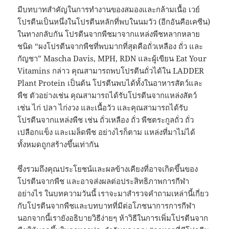
มีบทบาทสำคัญในการทำงานของสมองและกล้ามเนื้อ เวย์
โปรตีนเป็นหนึ่งในโปรตีนหลักที่พบในนมวัว (อีกอันคือเคซีน)
ในทางกลับกัน โปรตีนจากพืชมาจากแหล่งพืชหลากหลาย
ชนิด “ผงโปรตีนจากพืชที่พบมากที่สุดคือถั่วเหลือง ถั่ว และ
กัญชา” Mascha Davis, MPH, RDN และผู้เขียน Eat Your
Vitamins กล่าว คุณสามารถพบโปรตีนถั่วได้ใน LADDER
Plant Protein เป็นต้น โปรตีนพบได้ทั้งในอาหารสัตว์และ
พืช ตัวอย่างเช่น คุณสามารถได้รับโปรตีนจากแหล่งสัตว์
เช่น ไก่ ปลา ไก่งวง และเนื้อวัว และคุณสามารถได้รับ
โปรตีนจากแหล่งพืช เช่น ถั่วเหลือง ถั่ว พืชตระกูลถั่ว ถั่ว
เปลือกแข็ง และเมล็ดพืช อย่างไรก็ตาม แหล่งที่มาไม่ได้
ทั้งหมดถูกสร้างขึ้นเท่ากัน
ซึ่งรวมถึงคุณประโยชน์และผลข้างเคียงที่อาจเกิดขึ้นของ
โปรตีนจากพืช และอาจส่งผลต่อประสิทธิภาพการกีฬา
อย่างไร ในบทความวันนี้ เราจะมาสำรวจคำถามเหล่านี้เกี่ยว
กับโปรตีนจากพืชและบทบาทที่มีต่อโภชนาการการกีฬา
นอกจากนี้เรายังอธิบายวิธีง่ายๆ ห้าวิธีในการเพิ่มโปรตีนจาก