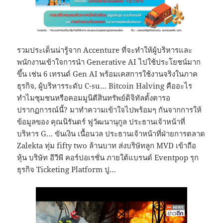
รวมประเด็นน่ารู้จาก Accenture ที่จะทำให้ผู้บริหารและ
พนักงานเข้าใจการนำ Generative AI ไปใช้ประโยชน์มาก
ขึ้น เช่น 6 เทรนด์ Gen AI พร้อมเคสการใช้งานจริงในภาค
ธุรกิจ, ผู้บริหารระดับ C-su… Bitcoin Halving คืออะไร
ทำไมชุมชนหรือคอมมูนิตีสินทรัพย์ดิจิทัลตั้งตารอ
ปรากฏการณ์นี้? มาทำความเข้าใจไปพร้อมๆ กันจากการให้
ข้อมูลของ คุณนิรันดร์ ฟูวัฒนานุกูล ประธานเจ้าหน้าที่
บริหาร G… ขันเงิน เนื้อนวล ประธานเจ้าหน้าที่ฝ่ายการตลาด
Zalekta ทุ่ม fifty two ล้านบาท ส่งบริษัทลูก MVD เข้าถือ
หุ้น บริษัท อีวีพี คอร์ปอเรชั่น ภายใต้แบรนด์ Eventpop รุก
ธุรกิจ Ticketing Platform ปู…