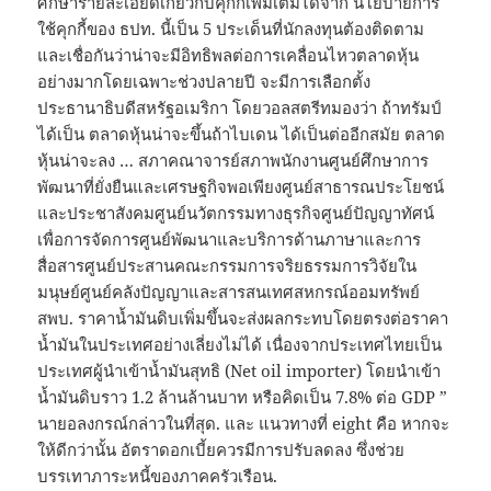
ศึกษารายละเอียดเกี่ยวกับคุกกี้เพิ่มเติมได้จาก นโยบายการ
ใช้คุกกี้ของ ธปท. นี้เป็น 5 ประเด็นที่นักลงทุนต้องติดตาม
และเชื่อกันว่าน่าจะมีอิทธิพลต่อการเคลื่อนไหวตลาดหุ้น
อย่างมากโดยเฉพาะช่วงปลายปี จะมีการเลือกตั้ง
ประธานาธิบดีสหรัฐอเมริกา โดยวอลสตรีทมองว่า ถ้าทรัมป์
ได้เป็น ตลาดหุ้นน่าจะขึ้นถ้าไบเดน ได้เป็นต่ออีกสมัย ตลาด
หุ้นน่าจะลง … สภาคณาจารย์สภาพนักงานศูนย์ศึกษาการ
พัฒนาที่ยั่งยืนและเศรษฐกิจพอเพียงศูนย์สาธารณประโยชน์
และประชาสังคมศูนย์นวัตกรรมทางธุรกิจศูนย์ปัญญาทัศน์
เพื่อการจัดการศูนย์พัฒนาและบริการด้านภาษาและการ
สื่อสารศูนย์ประสานคณะกรรมการจริยธรรมการวิจัยใน
มนุษย์ศูนย์คลังปัญญาและสารสนเทศสหกรณ์ออมทรัพย์
สพบ. ราคาน้ำมันดิบเพิ่มขึ้นจะส่งผลกระทบโดยตรงต่อราคา
น้ำมันในประเทศอย่างเลี่ยงไม่ได้ เนื่องจากประเทศไทยเป็น
ประเทศผู้นำเข้าน้ำมันสุทธิ (Net oil importer) โดยนำเข้า
น้ำมันดิบราว 1.2 ล้านล้านบาท หรือคิดเป็น 7.8% ต่อ GDP ”
นายอลงกรณ์กล่าวในที่สุด. และ แนวทางที่ eight คือ หากจะ
ให้ดีกว่านั้น อัตราดอกเบี้ยควรมีการปรับลดลง ซึ่งช่วย
บรรเทาภาระหนี้ของภาคครัวเรือน.