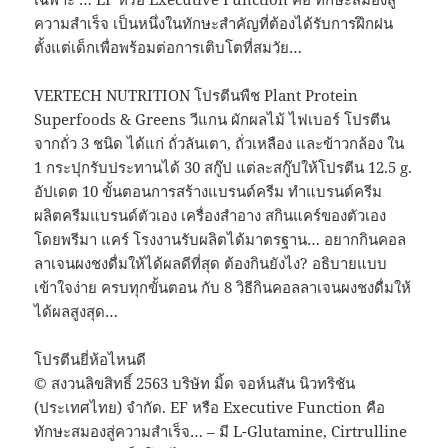
ความสำเร็จ เป็นหนึ่งในทักษะสำคัญที่ต้องได้รับการฝึกฝน
ตั้งแต่เด็กเพื่อพร้อมต่อการเติบโตที่สมวัย…
VERTECH NUTRITION โปรตีนพืช Plant Protein
Superfoods & Greens วีแกน ผักผลไม้ ไฟเบอร์ โปรตีน
จากถั่ว 3 ชนิด ได้แก่ ถั่วลันเตา, ถั่วเหลือง และข้าวกล้อง ใน
1 กระปุกรับประทานได้ 30 สกู๊ป แต่ละสกู๊ปให้โปรตีน 12.5 g.
อัปเดต 10 ขั้นตอนการสร้างแบรนด์ครีม ทำแบรนด์ครีม
ผลิตครีมแบรนด์ตัวเอง เครื่องสำอาง สกินแคร์ของตัวเอง
โดยพรีมา แคร์ โรงงานรับผลิตได้มาตรฐาน… อยากกินคอล
ลาเจนผงชงดื่มให้ได้ผลดีที่สุด ต้องกินยังไง? อธิบายแบบ
เข้าใจง่าย ครบทุกขั้นตอน กับ 8 วิธีกินคอลลาเจนผงชงดื่มให้
ได้ผลสูงสุด…
โปรตีนยี่ห้อไหนดี
© สงวนลิขสิทธิ์ 2563 บริษัท มิ้ด จอห์นสัน นิวทริชัน
(ประเทศไทย) จำกัด. EF หรือ Executive Function คือ
ทักษะสมองสู่ความสำเร็จ… – มี L-Glutamine, Cirtrulline