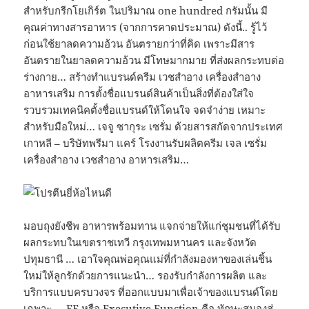
สำหรับกรีกโยเกิร์ต ในปริมาณ one hundred กรัมนั้น มี
คุณค่าทางสารอาหาร (จากการคาดประมาณ) ดังนี้.. รู้ไว้
ก่อนใช้ยาลดความอ้วน อันตรายกว่าที่คิด เพราะมีสาร
อันตรายในยาลดความอ้วน มีโทษมากมาย ที่ส่งผลกระทบต่อ
ร่างกาย… สร้างทำแบรนด์ครีม เวชสำอาง เครื่องสำอาง
อาหารเสริม การตั้งชื่อแบรนด์สินค้าเป็นสิ่งที่ต้องใส่ใจ
รวบรวมเทคนิคตั้งชื่อแบรนด์ให้โดนใจ จดจำง่าย เหมาะ
สำหรับมือใหม่… เจจู ซากุระ เซรั่ม ด้วยสารสกัดจากประเทศ
เกาหลี – บริษัทพรีมา แคร์ โรงงานรับผลิตครีม เจล เซรั่ม
เครื่องสำอาง เวชสำอาง อาหารเสริม…
มอบถุงยังชีพ อาหารพร้อมทาน แจกจ่ายให้แก่ชุมชนที่ได้รับ
ผลกระทบในเขตราชเทวี กรุงเทพมหานคร และจังหวัด
ปทุมธานี … เอาใจคุณพ่อคุณแม่ที่กำลังมองหาของเล่นชิ้น
ใหม่ให้ลูกรักด้วยการแนะนำ… รองรับกำลังการผลิต และ
บริการแบบครบวงจร ที่ออกแบบมาเพื่อเจ้าของแบรนด์โดย
เฉพาะ … EF หรือ Executive Function คือ ทักษะสมองสู่