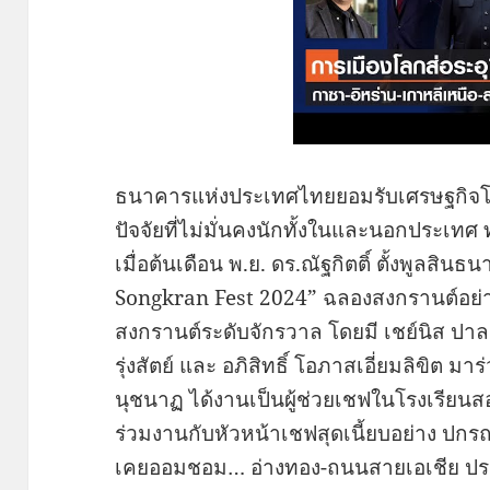
ธนาคารแห่งประเทศไทยยอมรับเศรษฐกิจโตต
ปัจจัยที่ไม่มั่นคงนักทั้งในและนอกประเทศ
เมื่อต้นเดือน พ.ย. ดร.ณัฐกิตติ์ ตั้งพูลสิ
Songkran Fest 2024” ฉลองสงกรานต์อย่า
สงกรานต์ระดับจักรวาล โดยมี เชย์นิส ปาลา
รุ่งสัตย์ และ อภิสิทธิ์ โอภาสเอี่ยมลิขิต มาร
นุชนาฏ ได้งานเป็นผู้ช่วยเชฟในโรงเรียน
ร่วมงานกับหัวหน้าเชฟสุดเนี้ยบอย่าง ปกรณ
เคยออมชอม… อ่างทอง-ถนนสายเอเชีย ประ