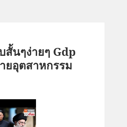
สั้นๆง่ายๆ Gdp
ลายอุตสาหกรรม