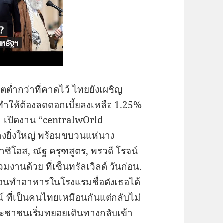
่ำกว่าที่คาดไว้ ไทยยังเผชิญ
 ทำให้ต้องลดดอกเบี้ยลงเหลือ 1.25%
นธนา เปิดงาน “centralwOrld
งยิ่งใหญ่ พร้อมขบวนแห่นาง
ซิโอส, ณัฐ ครุฑสูตร, พรวดี โรจน์
่วมงานด้วย ที่เซ็นทรัลเวิลด์ วันก่อน.
สอนทําอาหารในโรงแรมชื่อดังเธอได้
์ ที่เป็นคนไทยเหมือนกันแต่กลับไม่
ชาชนเริ่มทยอยเดินทางกลับเข้า