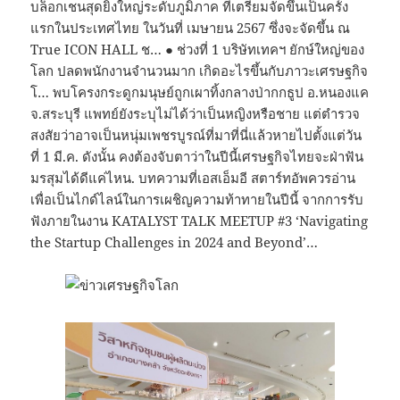
บล็อกเชนสุดยิ่งใหญ่ระดับภูมิภาค ที่เตรียมจัดขึ้นเป็นครั้ง
แรกในประเทศไทย ในวันที่ เมษายน 2567 ซึ่งจะจัดขึ้น ณ
True ICON HALL ช… ● ช่วงที่ 1 บริษัทเทคฯ ยักษ์ใหญ่ของ
โลก ปลดพนักงานจำนวนมาก เกิดอะไรขึ้นกับภาวะเศรษฐกิจ
โ… พบโครงกระดูกมนุษย์ถูกเผาทิ้งกลางป่ากกธูป อ.หนองแค
จ.สระบุรี แพทย์ยังระบุไม่ได้ว่าเป็นหญิงหรือชาย แต่ตำรวจ
สงสัยว่าอาจเป็นหนุ่มเพชรบูรณ์ที่มาที่นี่แล้วหายไปตั้งแต่วัน
ที่ 1 มี.ค. ดังนั้น คงต้องจับตาว่าในปีนี้เศรษฐกิจไทยจะฝ่าฟัน
มรสุมได้ดีแค่ไหน. บทความที่เอสเอ็มอี สตาร์ทอัพควรอ่าน
เพื่อเป็นไกด์ไลน์ในการเผชิญความท้าทายในปีนี้ จากการรับ
ฟังภายในงาน KATALYST TALK MEETUP #3 ‘Navigating
the Startup Challenges in 2024 and Beyond’…